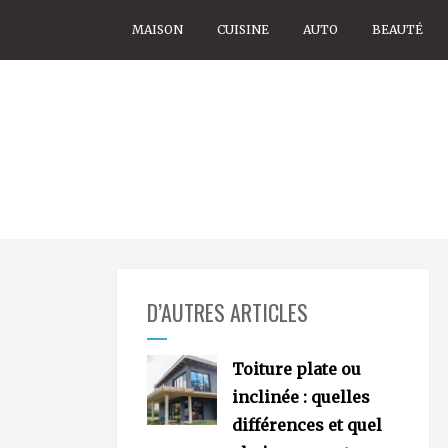
Skip
MAISON
CUISINE
AUTO
BEAUTÉ
to
content
Ouessant
D’AUTRES ARTICLES
Toiture plate ou
inclinée : quelles
différences et quel