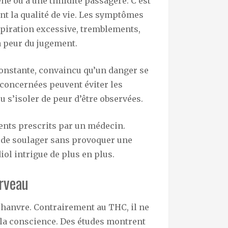
ne ou à une timidité passagère. C’est
t la qualité de vie. Les symptômes
spiration excessive, tremblements,
a peur du jugement.
 constante, convaincu qu’un danger se
 concernées peuvent éviter les
u s’isoler de peur d’être observées.
ments prescrits par un médecin.
e de soulager sans provoquer une
iol intrigue de plus en plus.
erveau
 chanvre. Contrairement au THC, il ne
 la conscience. Des études montrent