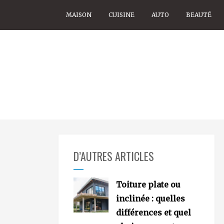
Skip
MAISON
CUISINE
AUTO
BEAUTÉ
to
content
Ouessant
D’AUTRES ARTICLES
Toiture plate ou
inclinée : quelles
différences et quel